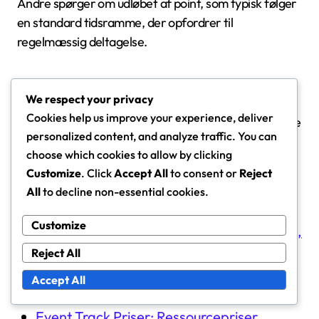
Andre spørger om udløbet af point, som typisk følger
en standard tidsramme, der opfordrer til
regelmæssig deltagelse.
Et andet almindeligt spørgsmål vedrører typerne af
We respect your privacy
unikke genstande, der er tilgængelige. Ordførerens
Cookies help us improve your experience, deliver
Pas roterer ofte sine tilbud, hvilket sikrer, at brugerne
personalized content, and analyze traffic. You can
har adgang til friske og spændende belønninger, der
choose which cookies to allow by clicking
afspejler aktuelle tendenser og interesser.
Customize
. Click
Accept All
to consent or
Reject
All
to decline non-essential cookies.
Relaterede artikler
Customize
Borgmesterens Pas: Eksklusive genstande,
Indløs fordele, Belønningsstrategier
Reject All
Event Track: Prisstyring, Kravseffektivitet,
Accept All
Ressourcebelønninger
Event Track Priser: Ressourcepriser,