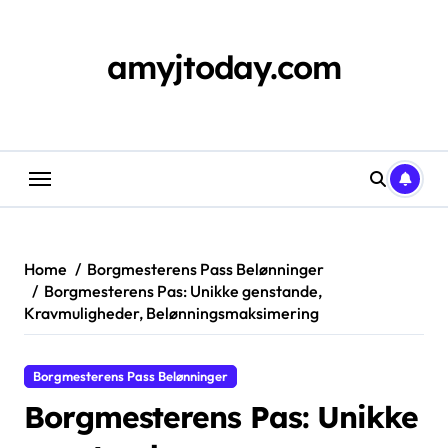
Skip
to
content
amyjtoday.com
Home
Borgmesterens Pass Belønninger
Borgmesterens Pas: Unikke genstande,
Kravmuligheder, Belønningsmaksimering
Borgmesterens Pass Belønninger
Borgmesterens Pas: Unikke