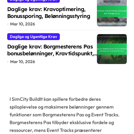
Daglige krav: Kravoptimering,
Bonussporing, Belønningsstyring
Mar 10, 2026
Daglige og Ugentlige Krav
Daglige krav: Borgmesterens Pas
bonusbelønninger, Kravtidspunkt,
Strategiske bonusser
Mar 10, 2026
I SimCity BuildIt kan spillere forbedre deres
spiloplevelse og maksimere belønninger gennem
funktioner som Borgmesterens Pas og Event Tracks.
Borgmesterens Pas tilbyder eksklusive fordele og
ressourcer, mens Event Tracks præsenterer