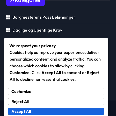
Kategorier
Borgmesterens Pass Belønninger
Daglige og Ugentlige Krav
Event Track Priser
We respect your privacy
Cookies help us improve your experience, deliver
personalized content, and analyze traffic. You can
choose which cookies to allow by clicking
amyjtoday.com
Customize
. Click
Accept All
to consent or
Reject
All
to decline non-essential cookies.
Customize
Reject All
Copyright © All rights reserved
|
Newspaperup
by
Accept All