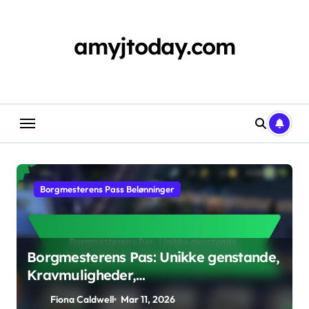
Skip
to
content
amyjtoday.com
Borgmesterens Pass Belønninger
Borgmesterens Pas: Unikke genstande,
Kravmuligheder,
Belønningsmaksimering
Fiona Caldwell
Mar 11, 2026