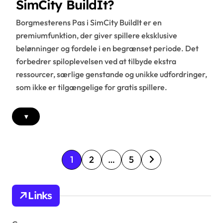
SimCity BuildIt?
Borgmesterens Pas i SimCity BuildIt er en
premiumfunktion, der giver spillere eksklusive
belønninger og fordele i en begrænset periode. Det
forbedrer spiloplevelsen ved at tilbyde ekstra
ressourcer, særlige genstande og unikke udfordringer,
som ikke er tilgængelige for gratis spillere.
▾
P
1
2
…
5
o
s
Links
t