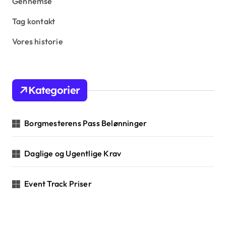
s
Gennemse
p
Tag kontakt
a
Vores historie
g
i
n
Kategorier
a
t
Borgmesterens Pass Belønninger
i
o
Daglige og Ugentlige Krav
n
Event Track Priser