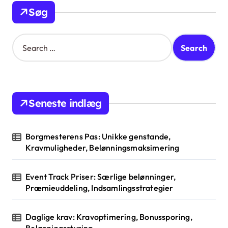
Søg
S
e
a
r
c
h
Seneste indlæg
f
o
r
Borgmesterens Pas: Unikke genstande,
:
Kravmuligheder, Belønningsmaksimering
Event Track Priser: Særlige belønninger,
Præmieuddeling, Indsamlingsstrategier
Daglige krav: Kravoptimering, Bonussporing,