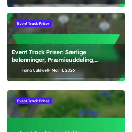
Event Track Priser
Event Track Priser: Særlige
belønninger, Præmieuddeling,
Indsamlingsstrategier
Fiona Caldwell
Mar 11, 2026
Borgmesterens Pass Belønninger