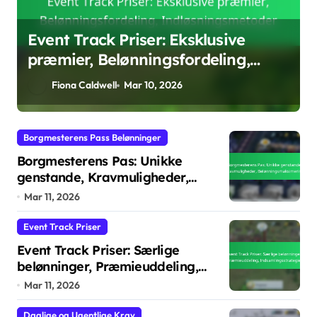
Borgmesterens Pas: Unikke
genstande, Kravmuligheder,
Belønningsmaksimering
Fiona Caldwell
Mar 11, 2026
Borgmesterens Pass Belønninger
Borgmesterens Pas: Unikke
genstande, Kravmuligheder,
Belønningsmaksimering
Mar 11, 2026
Event Track Priser
Event Track Priser: Særlige
belønninger, Præmieuddeling,
Indsamlingsstrategier
Mar 11, 2026
Daglige og Ugentlige Krav