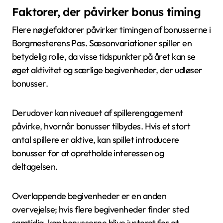
Faktorer, der påvirker bonus timing
Flere nøglefaktorer påvirker timingen af bonusserne i
Borgmesterens Pas. Sæsonvariationer spiller en
betydelig rolle, da visse tidspunkter på året kan se
øget aktivitet og særlige begivenheder, der udløser
bonusser.
Derudover kan niveauet af spillerengagement
påvirke, hvornår bonusser tilbydes. Hvis et stort
antal spillere er aktive, kan spillet introducere
bonusser for at opretholde interessen og
deltagelsen.
Overlappende begivenheder er en anden
overvejelse; hvis flere begivenheder finder sted
samtidig, kan bonusserne blive justeret for at