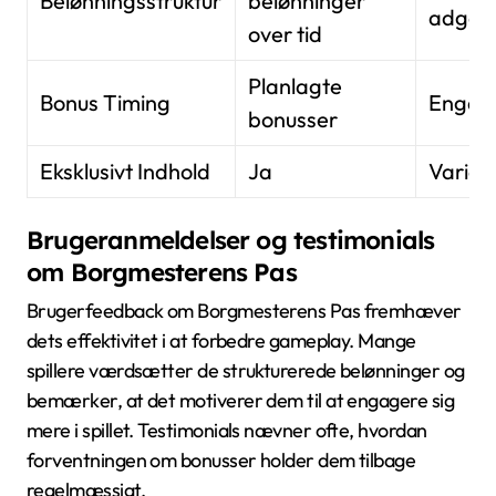
Belønningsstruktur
belønninger
adgan
over tid
Planlagte
Bonus Timing
Engan
bonusser
Eksklusivt Indhold
Ja
Varier
Brugeranmeldelser og testimonials
om Borgmesterens Pas
Brugerfeedback om Borgmesterens Pas fremhæver
dets effektivitet i at forbedre gameplay. Mange
spillere værdsætter de strukturerede belønninger og
bemærker, at det motiverer dem til at engagere sig
mere i spillet. Testimonials nævner ofte, hvordan
forventningen om bonusser holder dem tilbage
regelmæssigt.