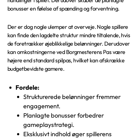
handlinger i spillet. Derudover skaber de planlagte
bonusser en følelse af spænding og forventning.
Der er dog nogle ulemper at overveje. Nogle spillere
kan finde den lagdelte struktur mindre tiltalende, hvis
de foretrækker øjeblikkelige belønninger. Derudover
kan omkostningerne ved Borgmesterens Pas være
højere end standard spilpas, hvilket kan afskrække
budgetbevidste gamere.
Fordele:
Strukturerede belønninger fremmer
engagement.
Planlagte bonusser forbedrer
gameplaystrategi.
Eksklusivt indhold øger spillerens