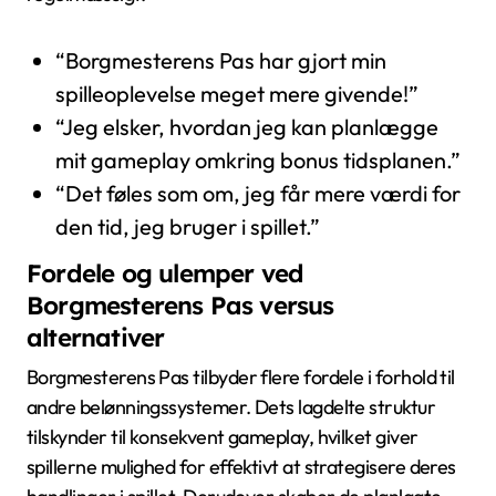
“Borgmesterens Pas har gjort min
spilleoplevelse meget mere givende!”
“Jeg elsker, hvordan jeg kan planlægge
mit gameplay omkring bonus tidsplanen.”
“Det føles som om, jeg får mere værdi for
den tid, jeg bruger i spillet.”
Fordele og ulemper ved
Borgmesterens Pas versus
alternativer
Borgmesterens Pas tilbyder flere fordele i forhold til
andre belønningssystemer. Dets lagdelte struktur
tilskynder til konsekvent gameplay, hvilket giver
spillerne mulighed for effektivt at strategisere deres