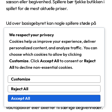
sæson eller begivenhed. Spillere bør tjekke butikken i
spillet for de mest aktuelle priser.
Ud over basisgebyret kan nogle spillere støde på
valgfrie opgraderinger eller pakker, der forbedrer
We respect your privacy
deres oplevelse. Disse kan inkludere
eksklusive
Cookies help us improve your experience, deliver
genstande
eller boosts, der kan appellere til
personalized content, and analyze traffic. You can
dedikerede spillere, der ønsker at maksimere deres
choose which cookies to allow by clicking
belønninger.
Customize
. Click
Accept All
to consent or
Reject
All
to decline non-essential cookies.
Yderligere omkostninger
Customize
Mens Borgmesterens Pas har et primært gebyr, bør
spillere være opmærksomme på potentielle
Reject All
yderligere omkostninger. Disse kan inkludere køb i
Accept All
spillet for genstande, der supplerer passet, såsom
valutapakker eller billetter til særlige begivenheder.