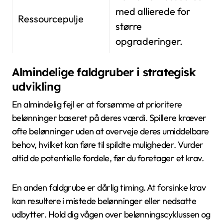
med allierede for
Ressourcepulje
større
opgraderinger.
Almindelige faldgruber i strategisk
udvikling
En almindelig fejl er at forsømme at prioritere
belønninger baseret på deres værdi. Spillere kræver
ofte belønninger uden at overveje deres umiddelbare
behov, hvilket kan føre til spildte muligheder. Vurder
altid de potentielle fordele, før du foretager et krav.
En anden faldgrube er dårlig timing. At forsinke krav
kan resultere i mistede belønninger eller nedsatte
udbytter. Hold dig vågen over belønningscyklussen og