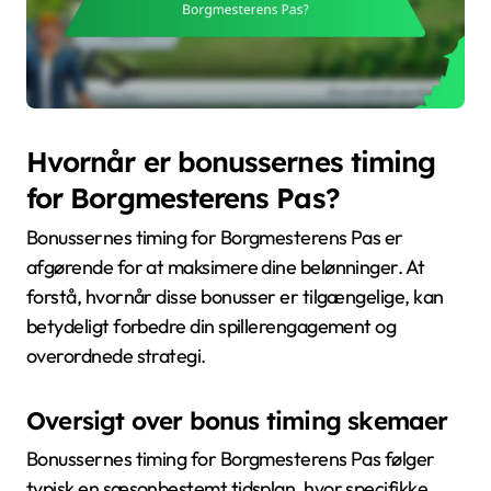
Hvornår er bonussernes timing
for Borgmesterens Pas?
Bonussernes timing for Borgmesterens Pas er
afgørende for at maksimere dine belønninger. At
forstå, hvornår disse bonusser er tilgængelige, kan
betydeligt forbedre din spillerengagement og
overordnede strategi.
Oversigt over bonus timing skemaer
Bonussernes timing for Borgmesterens Pas følger
typisk en sæsonbestemt tidsplan, hvor specifikke