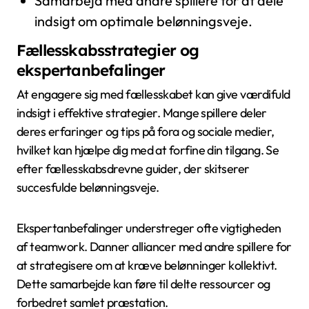
Samarbejd med andre spillere for at dele
indsigt om optimale belønningsveje.
Fællesskabsstrategier og
ekspertanbefalinger
At engagere sig med fællesskabet kan give værdifuld
indsigt i effektive strategier. Mange spillere deler
deres erfaringer og tips på fora og sociale medier,
hvilket kan hjælpe dig med at forfine din tilgang. Se
efter fællesskabsdrevne guider, der skitserer
succesfulde belønningsveje.
Ekspertanbefalinger understreger ofte vigtigheden
af teamwork. Danner alliancer med andre spillere for
at strategisere om at kræve belønninger kollektivt.
Dette samarbejde kan føre til delte ressourcer og
forbedret samlet præstation.