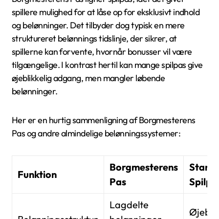
spillere mulighed for at låse op for eksklusivt indhold
og belønninger. Det tilbyder dog typisk en mere
struktureret belønnings tidslinje, der sikrer, at
spillerne kan forvente, hvornår bonusser vil være
tilgængelige. I kontrast hertil kan mange spilpas give
øjeblikkelig adgang, men mangler løbende
belønninger.
Her er en hurtig sammenligning af Borgmesterens
Pas og andre almindelige belønningssystemer:
Borgmesterens
Stand
Funktion
Pas
Spilpa
Lagdelte
Øjeblik