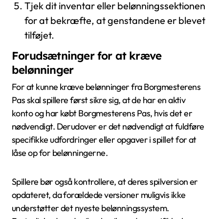
Tjek dit inventar eller belønningssektionen
for at bekræfte, at genstandene er blevet
tilføjet.
Forudsætninger for at kræve
belønninger
For at kunne kræve belønninger fra Borgmesterens
Pas skal spillere først sikre sig, at de har en aktiv
konto og har købt Borgmesterens Pas, hvis det er
nødvendigt. Derudover er det nødvendigt at fuldføre
specifikke udfordringer eller opgaver i spillet for at
låse op for belønningerne.
Spillere bør også kontrollere, at deres spilversion er
opdateret, da forældede versioner muligvis ikke
understøtter det nyeste belønningssystem.