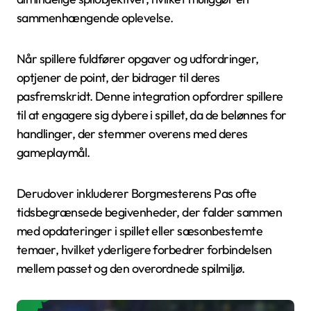
sammenhængende oplevelse.
Når spillere fuldfører opgaver og udfordringer,
optjener de point, der bidrager til deres
pasfremskridt. Denne integration opfordrer spillere
til at engagere sig dybere i spillet, da de belønnes for
handlinger, der stemmer overens med deres
gameplaymål.
Derudover inkluderer Borgmesterens Pas ofte
tidsbegrænsede begivenheder, der falder sammen
med opdateringer i spillet eller sæsonbestemte
temaer, hvilket yderligere forbedrer forbindelsen
mellem passet og den overordnede spilmiljø.