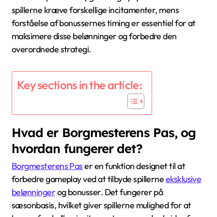
spillerne kræve forskellige incitamenter, mens
forståelse af bonussernes timing er essentiel for at
maksimere disse belønninger og forbedre den
overordnede strategi.
Key sections in the article:
Hvad er Borgmesterens Pas, og
hvordan fungerer det?
Borgmesterens Pas
er en funktion designet til at
forbedre gameplay ved at tilbyde spillerne
eksklusive
belønninger
og bonusser. Det fungerer på
sæsonbasis, hvilket giver spillerne mulighed for at