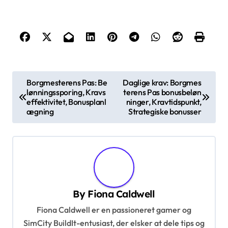
P
Borgmesterens Pas: Be
Daglige krav: Borgmes
lønningssporing, Kravs
terens Pas bonusbeløn
o
effektivitet, Bonusplanl
ninger, Kravtidspunkt,
s
ægning
Strategiske bonusser
t
n
a
v
By
Fiona Caldwell
i
Fiona Caldwell er en passioneret gamer og
g
SimCity BuildIt-entusiast, der elsker at dele tips og