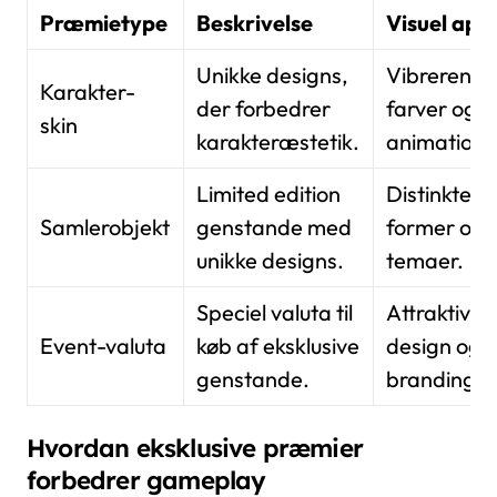
Præmietype
Beskrivelse
Visuel app
Unikke designs,
Vibrerend
Karakter-
der forbedrer
farver og
skin
karakteræstetik.
animatione
Limited edition
Distinkte
Samlerobjekt
genstande med
former og
unikke designs.
temaer.
Speciel valuta til
Attraktivt
Event-valuta
køb af eksklusive
design og
genstande.
branding.
Hvordan eksklusive præmier
forbedrer gameplay