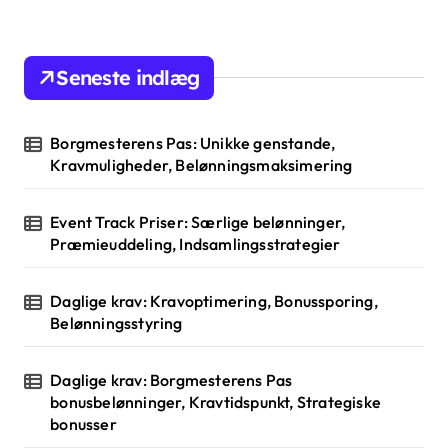
r
c
h
Seneste indlæg
f
o
r
Borgmesterens Pas: Unikke genstande,
:
Kravmuligheder, Belønningsmaksimering
Event Track Priser: Særlige belønninger,
Præmieuddeling, Indsamlingsstrategier
Daglige krav: Kravoptimering, Bonussporing,
Belønningsstyring
Daglige krav: Borgmesterens Pas
bonusbelønninger, Kravtidspunkt, Strategiske
bonusser