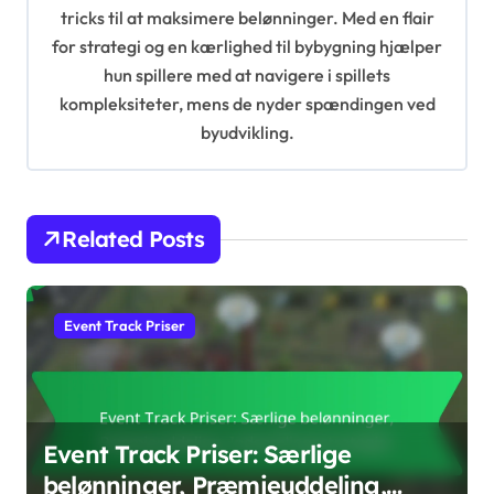
a
tricks til at maksimere belønninger. Med en flair
t
for strategi og en kærlighed til bybygning hjælper
i
hun spillere med at navigere i spillets
kompleksiteter, mens de nyder spændingen ved
o
byudvikling.
n
Related Posts
Event Track Priser
Event Track Priser: Særlige
belønninger, Præmieuddeling,