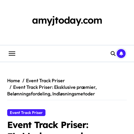
Skip
to
content
amyjtoday.com
Home
Event Track Priser
Event Track Priser: Eksklusive præmier,
Belønningsfordeling, Indløsningsmetoder
Event Track Priser
Event Track Priser: