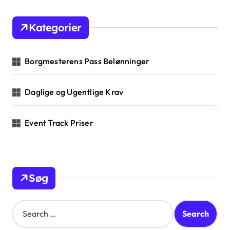
Kategorier
Borgmesterens Pass Belønninger
Daglige og Ugentlige Krav
Event Track Priser
Søg
S
e
a