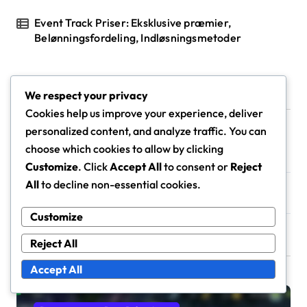
Event Track Priser: Eksklusive præmier,
Belønningsfordeling, Indløsningsmetoder
We respect your privacy
Arkiv
Cookies help us improve your experience, deliver
personalized content, and analyze traffic. You can
choose which cookies to allow by clicking
March 2026
Customize
. Click
Accept All
to consent or
Reject
All
to decline non-essential cookies.
February 2026
Customize
Reject All
You Missed
Accept All