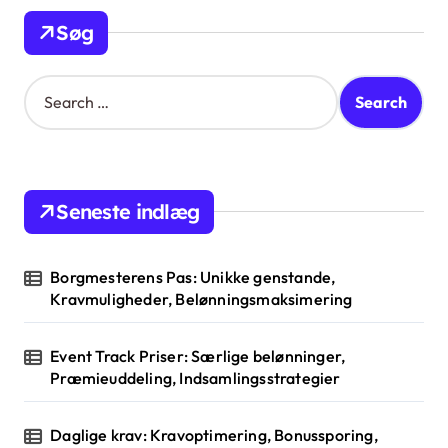
Søg
S
e
a
r
c
h
Seneste indlæg
f
o
r
Borgmesterens Pas: Unikke genstande,
:
Kravmuligheder, Belønningsmaksimering
Event Track Priser: Særlige belønninger,
Præmieuddeling, Indsamlingsstrategier
Daglige krav: Kravoptimering, Bonussporing,