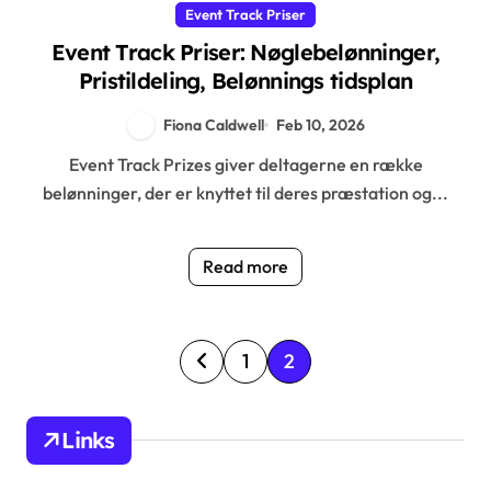
Event Track Priser
Event Track Priser: Nøglebelønninger,
Pristildeling, Belønnings tidsplan
Fiona Caldwell
Feb 10, 2026
Event Track Prizes giver deltagerne en række
belønninger, der er knyttet til deres præstation og...
Read more
P
1
2
o
s
Links
t