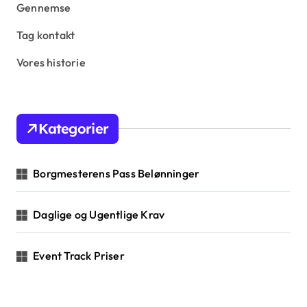
s
Gennemse
p
Tag kontakt
a
Vores historie
g
i
n
Kategorier
a
t
Borgmesterens Pass Belønninger
i
o
Daglige og Ugentlige Krav
n
Event Track Priser