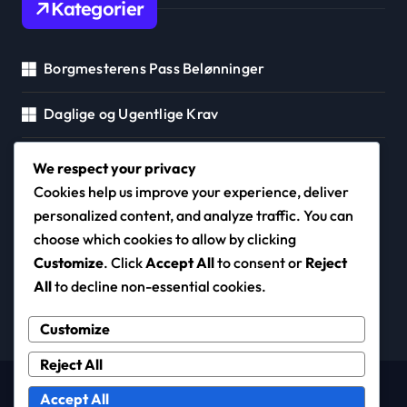
Kategorier
Borgmesterens Pass Belønninger
Daglige og Ugentlige Krav
Event Track Priser
We respect your privacy
Cookies help us improve your experience, deliver
personalized content, and analyze traffic. You can
choose which cookies to allow by clicking
amyjtoday.com
Customize
. Click
Accept All
to consent or
Reject
All
to decline non-essential cookies.
Customize
Reject All
Copyright © All rights reserved
|
Newspaperup
by
Accept All